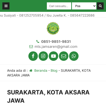
siyati - 081252705954 / Ibu Juwita K. - 085647222686
Infor
0851-9851-9831
mts.jamsaren@gmail.com
Anda ada di :
Beranda
-
Blog
-
SURAKARTA, KOTA
AKSARA JAWA
SURAKARTA, KOTA AKSARA
JAWA